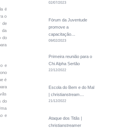
02/07/2023
da é
ra o
Fórum da Juventude
r de
promove a
o da
capacitação…
o do
09/02/2023
para
Primeira reunião para o
Chi Alpha Sertão
co e
22/12/2022
dono
ue é
para
Escola do Bem e do Mal
 vãs
| christianstream…
s do
21/12/2022
 Uma
ão e
Ataque dos Titãs |
christianstreamer