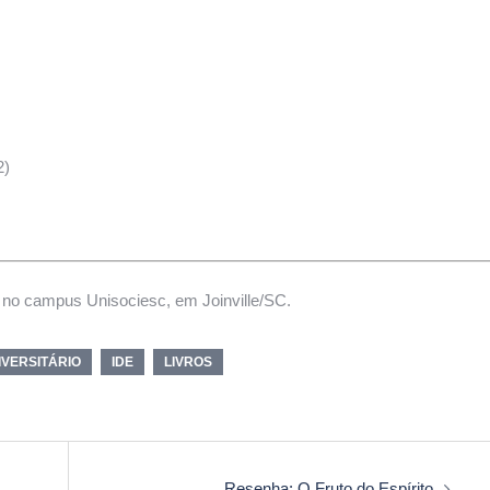
2)
a no campus Unisociesc, em Joinville/SC.
IVERSITÁRIO
IDE
LIVROS
Resenha: O Fruto do Espírito