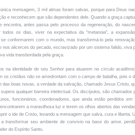
 única mensagem, 3 mil almas foram salvas, porque para Deus na
ção e reconhecem que são dependentes dele. Quando a graça captu
e encontra, antes passa pelo processo da regeneração, do nasce
 todos os dias, viver na expectativa da “metanoia”, a expansã
ão se conformarem com o mundo, mas transformá-lo pela renovaçã
 nos alicerces do pecado, escravizado por um sistema falido, viva 
ova vida transbordada pela graça.
dos na identidade de seu Senhor para atuarem no círculo acadêmi
porém os cristãos não se amedrontam com o campo de batalha, pois o 
ade das boas novas, a verdade da salvação, chamado Jesus Cristo, q
, supera qualquer barreira intelectual. Os discípulos, são chamados 
alunos, funcionários, coordenadores, que ainda estão perdidos em
a encontrarem a maravilhosa luz e terem os olhos abertos das venda
rir o ide de Cristo, levando a mensagem que salva, cura e liberta.
 a transformar seu ambiente de convívio na base do amor, perd
der do Espírito Santo.