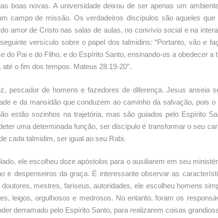
das boas novas. A universidade deixou de ser apenas um ambient
 um campo de missão. Os verdadeiros discípulos são aqueles que
o amor de Cristo nas salas de aulas, no convívio social e na inter
seguinte versículo sobre o papel dos talmidins: “Portanto, vão e f
 do Pai e do Filho, e do Espírito Santo, ensinando-os a obedecer a 
 até o fim dos tempos. Mateus 28.19-20”.
diz, pescador de homens e fazedores de diferença. Jesus anseia s
ldade e da mansidão que conduzem ao caminho da salvação, pois o
não estão sozinhos na trajetória, mas são guiados pelo Espírito Sa
eter uma determinada função, ser discípulo é transformar o seu car
e cada talmidim, ser igual ao seu Rabi.
ado, ele escolheu doze apóstolos para o auxiliarem em seu ministér
o e despenseiros da graça. É interessante observar as característ
doutores, mestres, fariseus, autoridades, ele escolheu homens sim
res, leigos, orgulhosos e medrosos. No entanto, foram os responsá
er derramado pelo Espírito Santo, para realizarem coisas grandios