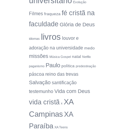
universitário
Evolução
fé cristã na
Filmes
fraqueza
faculdade
Glória de Deus
livros
louvor e
idiomas
adoração na universidade
medo
missões
natal
Música Gospel
Netflix
Paulo
política
paganismo
predestinação
páscoa
reino das trevas
Salvação
santificação
Vida com Deus
testemunho
XA
vida cristã
x
Campinas
XA
Paraíba
XA Teens