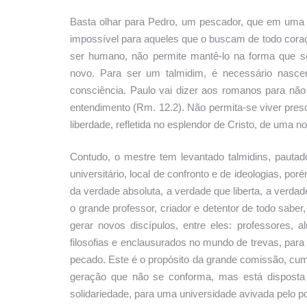
Basta olhar para Pedro, um pescador, que em uma
impossível para aqueles que o buscam de todo cora
ser humano, não permite mantê-lo na forma que s
novo. Para ser um talmidim, é necessário nascer
consciência. Paulo vai dizer aos romanos para n
entendimento (Rm. 12.2). Não permita-se viver preso
liberdade, refletida no esplendor de Cristo, de uma n
Contudo, o mestre tem levantado talmidins, pauta
universitário, local de confronto e de ideologias, 
da verdade absoluta, a verdade que liberta, a verd
o grande professor, criador e detentor de todo saber
gerar novos discípulos, entre eles: professores, 
filosofias e enclausurados no mundo de trevas, par
pecado. Este é o propósito da grande comissão, cump
geração que não se conforma, mas está disposta
solidariedade, para uma universidade avivada pelo po