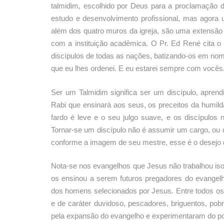
talmidim, escolhido por Deus para a proclamação 
estudo e desenvolvimento profissional, mas agora
além dos quatro muros da igreja, são uma extensão d
com a instituição acadêmica. O Pr. Ed René cita o 
discípulos de todas as nações, batizando-os em nome
que eu lhes ordenei. E eu estarei sempre com vocês,
Ser um Talmidim significa ser um discípulo, apren
Rabi que ensinará aos seus, os preceitos da humi
fardo é leve e o seu julgo suave, e os discípulos 
Tornar-se um discípulo não é assumir um cargo, ou d
conforme a imagem de seu mestre, esse é o desejo d
Nota-se nos evangelhos que Jesus não trabalhou isol
os ensinou a serem futuros pregadores do evangelh
dos homens selecionados por Jesus. Entre todos os 
e de caráter duvidoso, pescadores, briguentos, pob
pela expansão do evangelho e experimentaram do pod