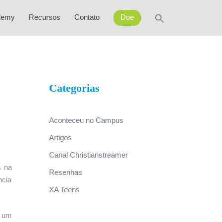
Search
demy
Recursos
Contato
Doe
for:
SEARCH BUTTON
Categorias
Aconteceu no Campus
Artigos
Canal Christianstreamer
s na
Resenhas
ncia
XA Teens
r um