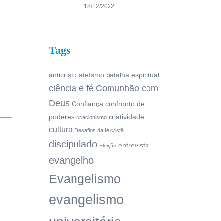
18/12/2022
Tags
anticristo
ateísmo
batalha espiritual
ciência e fé
Comunhão com
Deus
Confiança
confronto de
poderes
criatividade
criacionismo
cultura
Desafios da fé cristã
discipulado
entrevista
Eleição
evangelho
Evangelismo
evangelismo