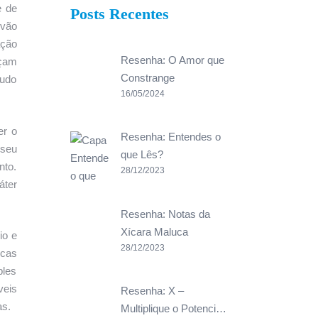
e de
Posts Recentes
 vão
ação
Resenha: O Amor que
açam
Constrange
tudo
16/05/2024
er o
Resenha: Entendes o
 seu
que Lês?
nto.
28/12/2023
áter
Resenha: Notas da
Xícara Maluca
io e
28/12/2023
icas
ples
veis
Resenha: X –
as.
Multiplique o Potenci…