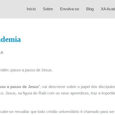
Início
Sobre
Envolva-se
Blog
XA Aca
ademia
AS
sso a passo de Jesus
”, vai descrever sobre o papel dos discípulo
co. Jesus, na figura do Rabi com os seus aprendizes, traz a importâ
 cabe-se ressaltar que todo cristão universitário é chamado para se