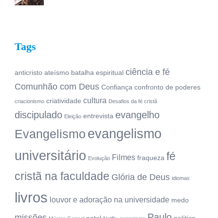
Tags
ciência e fé
anticristo
ateísmo
batalha espiritual
Comunhão com Deus
Confiança
confronto de poderes
cultura
criatividade
criacionismo
Desafios da fé cristã
discipulado
evangelho
entrevista
Eleição
evangelismo
Evangelismo
universitário
fé
Filmes
fraqueza
Evolução
cristã na faculdade
Glória de Deus
idiomas
livros
louvor e adoração na universidade
medo
Paulo
missões