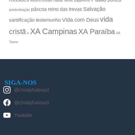
natal
política
Música Gospel
Netflix
paganismo
Salvação
páscoa
reino das trevas
predestinação
vida
Vida com Deus
santificação
testemunho
XA Campinas
XA Paraíba
cristã
x
XA
Teens
SIGA-NOS
@chialphabrazil
@chialphabrazil
Youtube