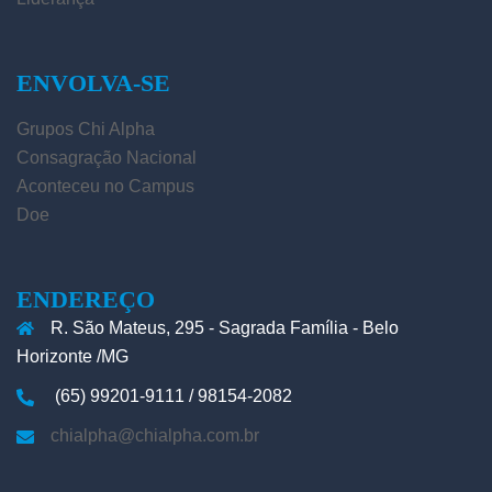
ENVOLVA-SE
Grupos Chi Alpha
Consagração Nacional
Aconteceu no Campus
Doe
ENDEREÇO
R. São Mateus, 295 - Sagrada Família - Belo
Horizonte /MG
(65) 99201-9111 / 98154-2082
chialpha@chialpha.com.br