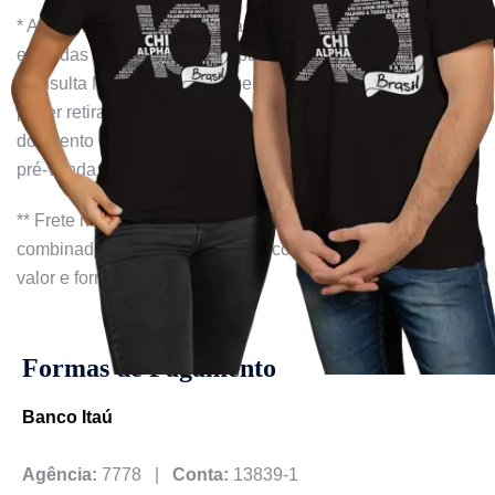
* As camisetas ficarão prontas no dia 12/04 e serão
enviadas à partir desta data para quem não for vir para a 9ª
Consulta Nacional de Evangelização Universitária e não
puder retirar com a equipe responsável durante a reunião
do evento ou o dia do evento. A data de encerramento da
pré-venda será no dia 27/03.
** Frete não incluso. A modalidade do frete será
combinado na pós-venda com o comprador, bem como o
valor e forma de pagamento.
Formas de Pagamento
Banco Itaú
Agência:
7778 |
Conta:
13839-1