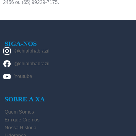
2456 ou (65) 99229-7175.
SIGA-NOS
@chialphabrazil
@chialphabrazil
Youtube
SOBRE A XA
Quem Somos
Em que Cremos
Nossa História
Liderança