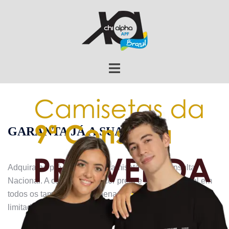
GARANTA JÁ
A SUA!
Adquira na pré-venda* sua camiseta da 9ª Consulta
Nacional. A camiseta é na cor preta e está disponível em
todos os tamanhos, por apenas
R$ 40,00**
. Edição
limitada!