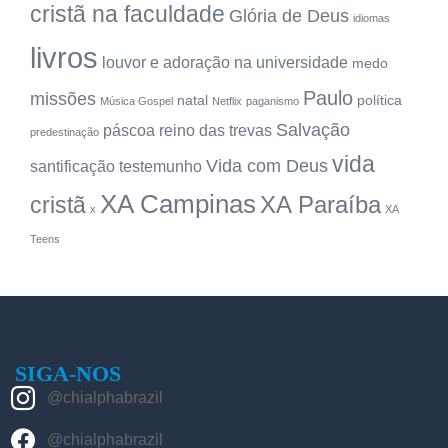
cristã na faculdade
Glória de Deus
idiomas
livros
louvor e adoração na universidade
medo
Paulo
missões
natal
política
Música Gospel
Netflix
paganismo
Salvação
páscoa
reino das trevas
predestinação
vida
Vida com Deus
santificação
testemunho
XA Campinas
XA Paraíba
cristã
x
XA
Teens
SIGA-NOS
@chialphabrazil
@chialphabrazil