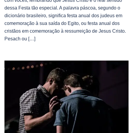
com vocês, lembrando que Jesus Cristo é o real sentido
dessa Festa tão especial. A palavra páscoa, segundo o
dicionário brasileiro, significa festa anual dos judeus em
comemoração à sua saída do Egito, ou festa anual dos
cristãos em comemoração à ressurreição de Jesus Cristo.
Pesach ou […]